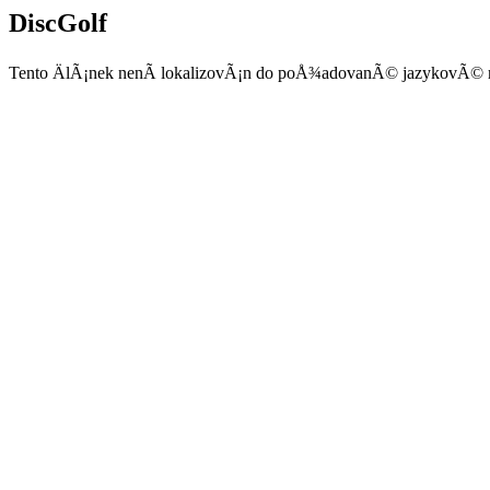
DiscGolf
Tento ÄlÃ¡nek nenÃ­ lokalizovÃ¡n do poÅ¾adovanÃ© jazykovÃ© 