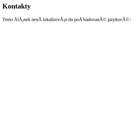
Kontakty
Tento ÄlÃ¡nek nenÃ­ lokalizovÃ¡n do poÅ¾adovanÃ© jazykovÃ© 