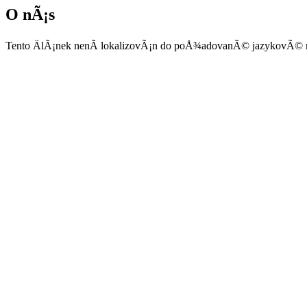
O nÃ¡s
Tento ÄlÃ¡nek nenÃ­ lokalizovÃ¡n do poÅ¾adovanÃ© jazykovÃ© 