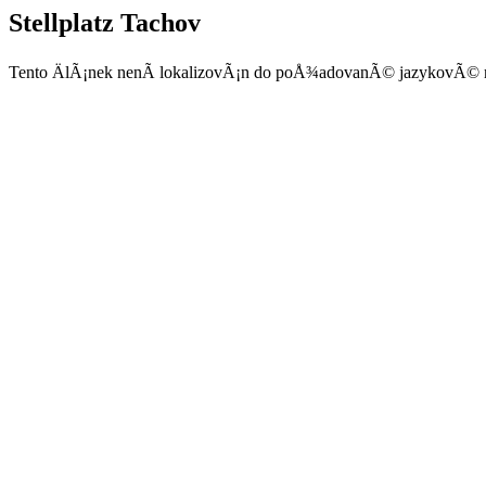
Stellplatz Tachov
Tento ÄlÃ¡nek nenÃ­ lokalizovÃ¡n do poÅ¾adovanÃ© jazykovÃ© 