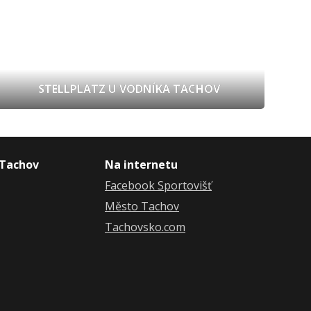
STELLPLATZ U VODNÍKA TACHOV
 Tachov
Na internetu
Facebook Sportovišť
Město Tachov
Tachovsko.com