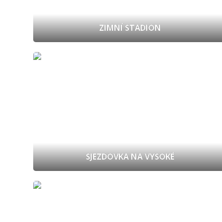
SJEZDOVKA
NA
VYSOKÉ
ZIMNÍ STADION
RYCHTA
SKATEPARK
SPORTOVNÍ
HALA
TENISOVÉ
KURTY
SJEZDOVKA NA VYSOKÉ
STELLPLATZ