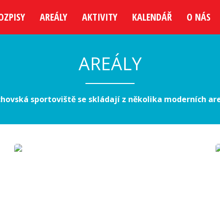
OZPISY
AREÁLY
AKTIVITY
KALENDÁŘ
O NÁS
AREÁLY
hovská sportoviště se skládají z několika moderních ar