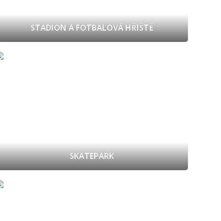
STADION A FOTBALOVÁ HŘIŠTĚ
SKATEPARK