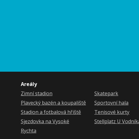
SJEZDOVKA
NA
VYSOKÉ
RYCHTA
SKATEPARK
SPORTOVNÍ
HALA
Areály
TENISOVÉ
KURTY
Zimní stadion
Skatepark
Plavecký bazén a koupaliště
Sportovní hala
STELLPLATZ
Stadion a fotbalová hřiště
Tenisové kurty
Sjezdovka na Vysoké
Stellplatz U Vodní
Rychta