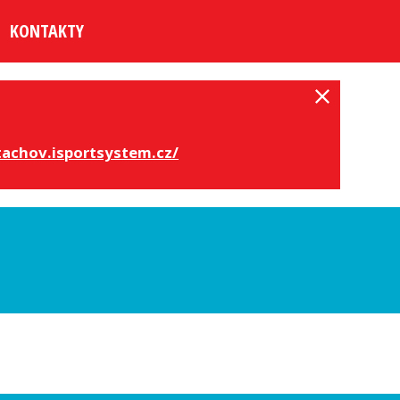
KONTAKTY
tachov.isportsystem.cz/