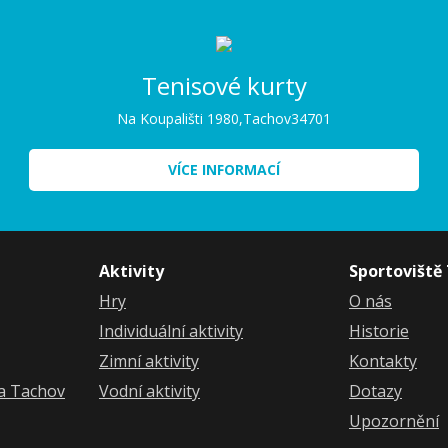
Tenisové kurty
Na Koupališti 1980,
Tachov
34701
VÍCE INFORMACÍ
Aktivity
Sportoviště
Hry
O nás
Individuální aktivity
Historie
Zimní aktivity
Kontakty
ka Tachov
Vodní aktivity
Dotazy
Upozornění