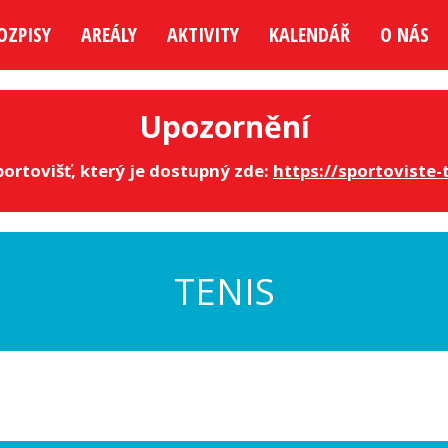
OZPISY
AREÁLY
AKTIVITY
KALENDÁŘ
O NÁS
Upozornění
ortovišť, který je dostupný zde:
https://sportoviste-
TENIS